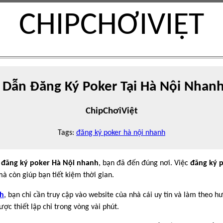
CHIPCHƠIVIỆT
Dẫn Đăng Ký Poker Tại Hà Nội Nhan
ChipChơiViệt
Tags:
đăng ký poker hà nội nhanh
ể
đăng ký poker Hà Nội nhanh
, bạn đã đến đúng nơi. Việc
đăng ký p
à còn giúp bạn tiết kiệm thời gian.
nh
, bạn chỉ cần truy cập vào website của nhà cái uy tín và làm theo 
ược thiết lập chỉ trong vòng vài phút.