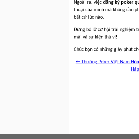
Ngoài ra, việc
đăng ký poker qu
thoại của mình mà không cần phả
bất cứ lúc nào.
Đừng bỏ lỡ cơ hội trải nghiệm 
mãi và sự kiện thú vị!
Chúc bạn có những giây phút ch
← Thưởng Poker Việt Nam Hôm
Hấp