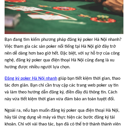
Bạn đang tìm kiếm phương pháp đăng ký poker Hà Nội nhanh?
Việc tham gia các sàn poker nổi tiếng tại Hà Nội giờ đây trở
nên dễ dàng hơn bao giờ hết. Đặc biệt, với sự hỗ trợ của công
nghệ, đăng ký poker qua điện thoại Hà Nội cũng đang là xu
hướng được nhiều người lựa chọn.
Đăng ký poker Hà Nội nhanh
giúp bạn tiết kiệm thời gian, thao
tác đơn giản. Bạn chỉ cần truy cập các trang web poker uy tín
và làm theo hướng dẫn đăng ký, điền đầy đủ thông tin. Cách
này vừa tiết kiệm thời gian vừa đảm bảo an toàn tuyệt đối.
Ngoài ra, nếu bạn muốn đăng ký poker qua điện thoại Hà Nội,
hãy tải ứng dụng về máy và thực hiện các bước đăng ký tài
khoản. Chỉ với vài thao tác, bạn đã có thể trở thành thành viên