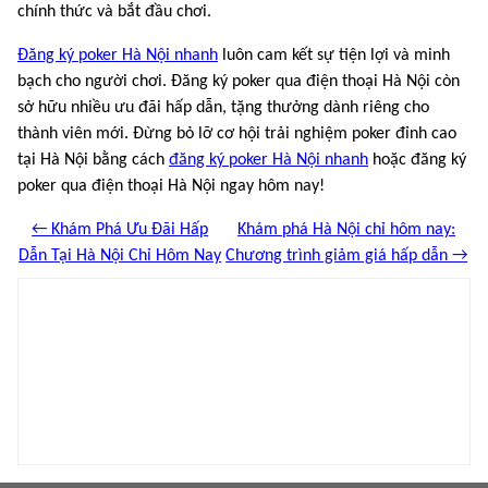
chính thức và bắt đầu chơi.
Đăng ký poker Hà Nội nhanh
luôn cam kết sự tiện lợi và minh
bạch cho người chơi. Đăng ký poker qua điện thoại Hà Nội còn
sở hữu nhiều ưu đãi hấp dẫn, tặng thưởng dành riêng cho
thành viên mới. Đừng bỏ lỡ cơ hội trải nghiệm poker đỉnh cao
tại Hà Nội bằng cách
đăng ký poker Hà Nội nhanh
hoặc đăng ký
poker qua điện thoại Hà Nội ngay hôm nay!
← Khám Phá Ưu Đãi Hấp
Khám phá Hà Nội chỉ hôm nay:
Dẫn Tại Hà Nội Chỉ Hôm Nay
Chương trình giảm giá hấp dẫn →