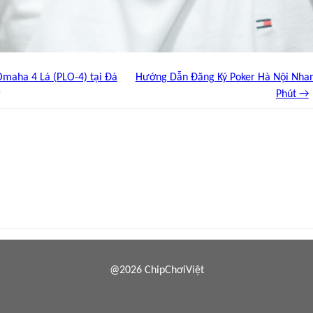
aha 4 Lá (PLO-4) tại Đà
Hướng Dẫn Đăng Ký Poker Hà Nội Nhanh
g
Phút →
@2026 ChipChơiViệt