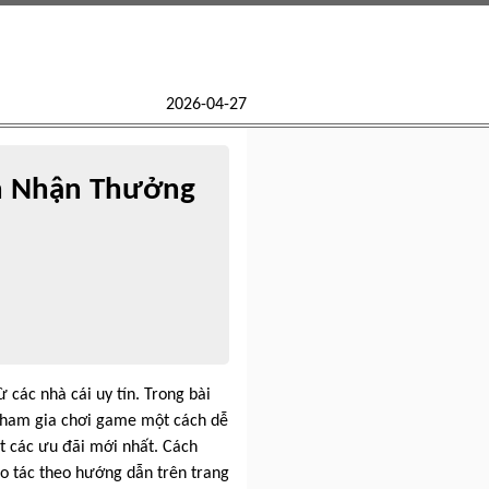
2026-04-27
h Nhận Thưởng
ác nhà cái uy tín. Trong bài
tham gia chơi game một cách dễ
 các ưu đãi mới nhất. Cách
ao tác theo hướng dẫn trên trang