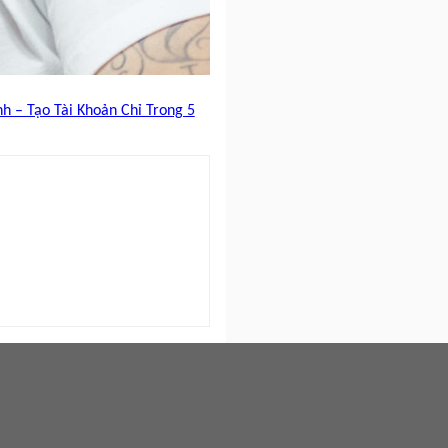
 – Tạo Tài Khoản Chỉ Trong 5