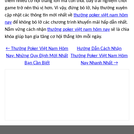
thêm nhiều cơ hội thắng lớn mà còn thúc đẩy trải nghiệm chơi
game trở nên thú vị hơn. Vì vậy, đừng bỏ lỡ, hãy thường xuyên
cập nhật các thông tin mới nhất về
thưởng poker việt nam hôm
nay
để không bỏ lỡ các chương trình khuyến mãi hấp dẫn nhất.
Nắm vững cách nhận
thưởng poker việt nam hôm nay
sẽ là chìa
khóa giúp bạn gia tăng cơ hội thắng lớn mỗi ngày.
← Thưởng Poker Việt Nam Hôm
Hướng Dẫn Cách Nhận
Nay: Những Quy Định Mới Nhất
Thưởng Poker Việt Nam Hôm
Bạn Cần Biết
Nay Nhanh Nhất →