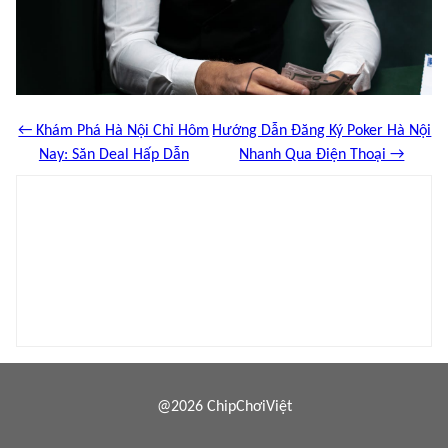
← Khám Phá Hà Nội Chỉ Hôm
Hướng Dẫn Đăng Ký Poker Hà Nội
Nay: Săn Deal Hấp Dẫn
Nhanh Qua Điện Thoại →
@2026 ChipChơiViệt