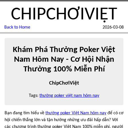
CHIPCHƠIVIỆT
Back to Home
2026-03-08
Khám Phá Thưởng Poker Việt
Nam Hôm Nay - Cơ Hội Nhận
Thưởng 100% Miễn Phí
ChipChơiViệt
Tags:
thưởng poker việt nam hôm nay
Bạn đang tìm hiểu về
thưởng poker Việt Nam hôm nay
để có cơ
hội chiến thắng lớn và tận hưởng những ưu đãi hấp dẫn? Với
các chương trình thưởng poker Việt Nam 100% miễn phí, người