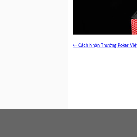
← Cách Nhận Thưởng Poker Vi