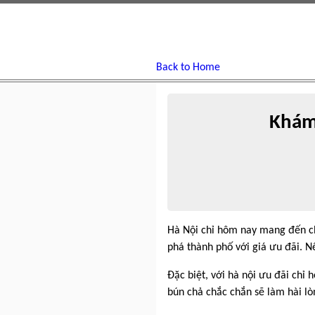
Back to Home
Khám
Hà Nội chỉ hôm nay mang đến ch
phá thành phố với giá ưu đãi.
Đặc biệt, với hà nội ưu đãi chỉ
bún chả chắc chắn sẽ làm hài l