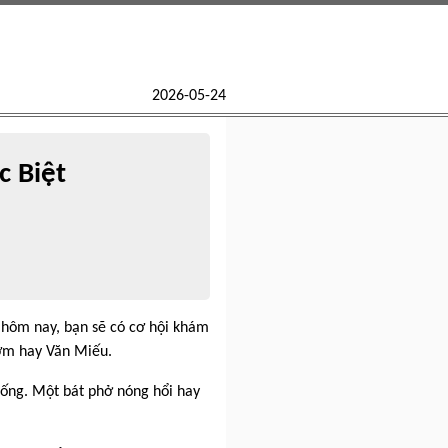
2026-05-24
 Biệt
 hôm nay, bạn sẽ có cơ hội khám
ơm hay Văn Miếu.
hống. Một bát phở nóng hổi hay