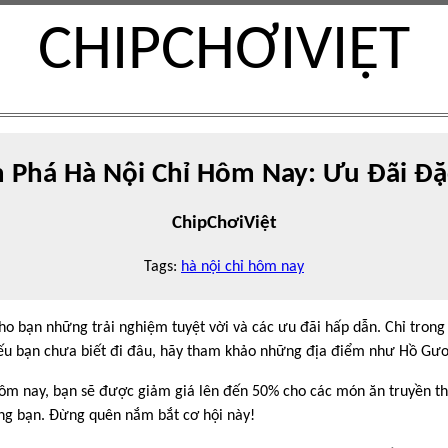
CHIPCHƠIVIỆT
 Phá Hà Nội Chỉ Hôm Nay: Ưu Đãi Đặc
ChipChơiViệt
Tags:
hà nội chỉ hôm nay
o bạn những trải nghiệm tuyệt vời và các ưu đãi hấp dẫn. Chỉ trong
 Nếu bạn chưa biết đi đâu, hãy tham khảo những địa điểm như Hồ Gư
 hôm nay, bạn sẽ được giảm giá lên đến 50% cho các món ăn truyền t
òng bạn. Đừng quên nắm bắt cơ hội này!