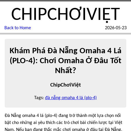
CHIPCHƠIVIỆT
Back to Home
2026-05-23
Khám Phá Đà Nẵng Omaha 4 Lá
(PLO-4): Chơi Omaha Ở Đâu Tốt
Nhất?
ChipChơiViệt
Tags:
đà nẵng omaha 4 lá (plo-4)
Đà Nẵng omaha 4 lá (plo-4) đang trở thành một lựa chọn nổi
bật cho những ai yêu thích các trò chơi bài chiến lược tại Việt
Nam. Nếu bạn đang thắc mắc chơi omaha ở đâu tại Đà Nẵng,