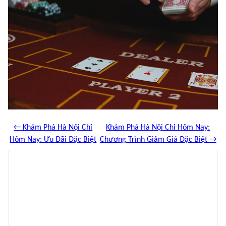
← Khám Phá Hà Nội Chỉ
Khám Phá Hà Nội Chỉ Hôm Nay:
Hôm Nay: Ưu Đãi Đặc Biệt
Chương Trình Giảm Giá Đặc Biệt →