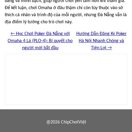
bằng và minh bạch, giúp người chơi yên tâm hơn khi tham gia.
Để kết luận, chơi Omaha ở đâu thậm chí còn tùy thuộc vào sở
thích cá nhân và trình độ của mỗi người, nhưng Đà Nẵng vẫn là
địa điểm lý tưởng cho trò chơi này.
← Học Chơi Poker Đà Nẵng với
Hướng Dẫn Đăng Ký Poker
Omaha 4 Lá (PLO-4): Bí quyết cho
Hà Nội Nhanh Chóng và
người mới bắt đầu
Tiện Lợi →
@2026 ChipChơiViệt