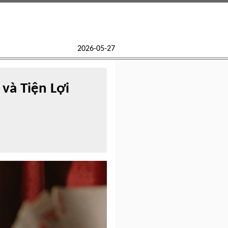
2026-05-27
và Tiện Lợi