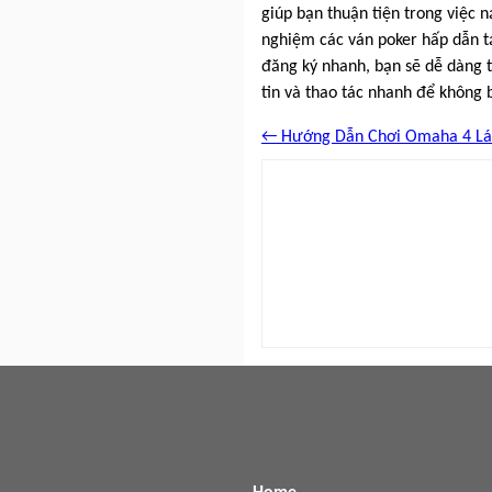
giúp bạn thuận tiện trong việc 
nghiệm các ván poker hấp dẫn t
đăng ký nhanh, bạn sẽ dễ dàng t
tin và thao tác nhanh để không 
← Hướng Dẫn Chơi Omaha 4 Lá 