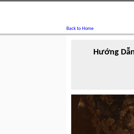
Back to Home
Hướng Dẫn 