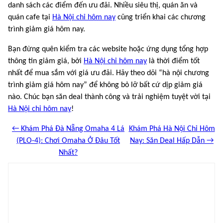
danh sách các điểm đến ưu đãi. Nhiều siêu thị, quán ăn và
quán cafe tại
Hà Nội chỉ hôm nay
cũng triển khai các chương
trình giảm giá hôm nay.
Bạn đừng quên kiểm tra các website hoặc ứng dụng tổng hợp
thông tin giảm giá, bởi
Hà Nội chỉ hôm nay
là thời điểm tốt
nhất để mua sắm với giá ưu đãi. Hãy theo dõi “hà nội chương
trình giảm giá hôm nay” để không bỏ lỡ bất cứ dịp giảm giá
nào. Chúc bạn săn deal thành công và trải nghiệm tuyệt vời tại
Hà Nội chỉ hôm nay
!
← Khám Phá Đà Nẵng Omaha 4 Lá
Khám Phá Hà Nội Chỉ Hôm
(PLO-4): Chơi Omaha Ở Đâu Tốt
Nay: Săn Deal Hấp Dẫn →
Nhất?